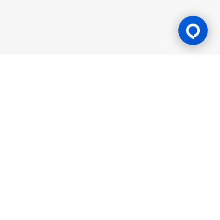
游戏许可证
BK8 由 Mettlemind Tech Ltd.（注册号：15779）运营，注册地址
位于科摩罗联盟安茹安自治岛穆察穆都市Hamchako区。BK8持有
科摩罗联盟安茹安自治岛政府颁发的合法牌照（许可证号：ALSI-
202504032-FI2），并受其监管。BK8已通过全部监管合规审查，
获得法律授权可开展一切机会游戏与投注活动。