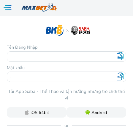
Tên Đăng Nhập
Mật khẩu
Tải App Saba - Thể Thao và tận hưởng những trò chơi thú
vị
iOS 64bit
Android
or