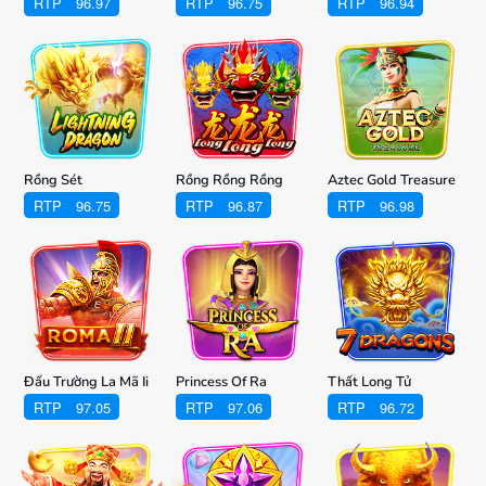
RTP
96.97
RTP
96.75
RTP
96.94
Rồng Sét
Rồng Rồng Rồng
Aztec Gold Treasure
RTP
96.75
RTP
96.87
RTP
96.98
Đấu Trường La Mã Ii
Princess Of Ra
Thất Long Tử
RTP
97.05
RTP
97.06
RTP
96.72