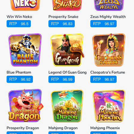
Win Win Neko
Prosperity Snake
Zeus Mighty Wealth
RTP
96.5
RTP
96.83
RTP
96.97
Blue Phantom
Legend Of Guan Gong
Cleopatra's Fortune
RTP
96.92
RTP
96.99
RTP
96.97
Prosperity Dragon
Mahjong Dragon
Mahjong Phoenix