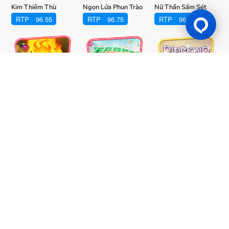
Kim Thiềm Thừ
Ngọn Lửa Phun Trào
Nữ Thần Sấm Sét
RTP
96.55
RTP
96.75
RTP
96.81
Thuật Sĩ Dung Nham
Phát Phát Phát
Kim Cương 7
RTP
96.77
RTP
96.95
RTP
96.74
Hổ Lão Đại 88
Chiến Tranh Vàng
Tài Xế Già
RTP
96.82
RTP
97.04
RTP
96.83