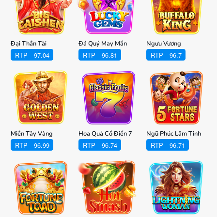
Đại Thần Tài
Đá Quý May Mắn
Ngưu Vương
RTP
97.04
RTP
96.81
RTP
96.7
Miền Tây Vàng
Hoa Quả Cổ Điển 7
Ngũ Phúc Lâm Tinh
RTP
96.99
RTP
96.74
RTP
96.71