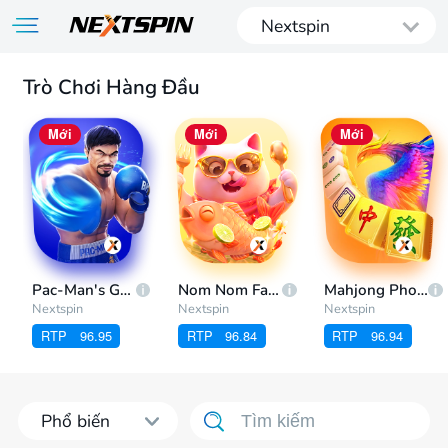
Nextspin
Trò Chơi Hàng Đầu
Mới
Mới
Mới
Pac-Man's Glory
Nom Nom Fat Cat
Mahjong Phoenix
Nextspin
Nextspin
Nextspin
RTP
96.95
RTP
96.84
RTP
96.94
Phổ biến