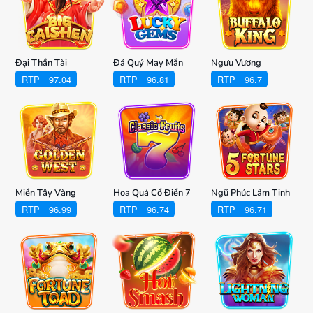
Đại Thần Tài
Đá Quý May Mắn
Ngưu Vương
RTP
97.04
RTP
96.81
RTP
96.7
Miền Tây Vàng
Hoa Quả Cổ Điển 7
Ngũ Phúc Lâm Tinh
RTP
96.99
RTP
96.74
RTP
96.71