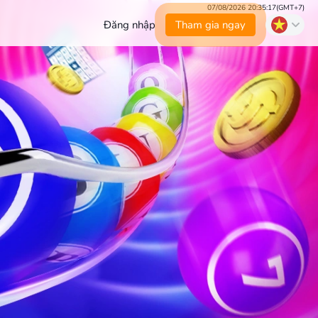
07/08/2026 20:35:18
(
GMT+7
)
Đăng nhập
Tham gia ngay