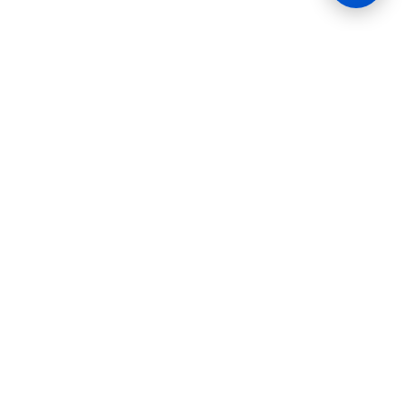
Việt Nam
Giấy phép