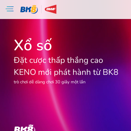
Xổ số
Đặt cược thấp thắng cao
KENO mới phát hành từ BK8
trò chơi dễ dàng chơi 30 giây một lần