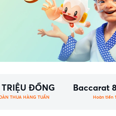
 TRIỆU ĐỒNG
Baccarat 
OÀN THUA HÀNG TUẦN
Hoàn tiền