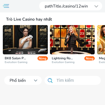
pathTitle./casino/12win
Trò Live Casino hay nhất
BK8 Salon Prive Baccarat
Lightning Roulette
Meg
Nóng
Nóng
Evolution Gaming
Evolution Gaming
Evol
Phổ biến