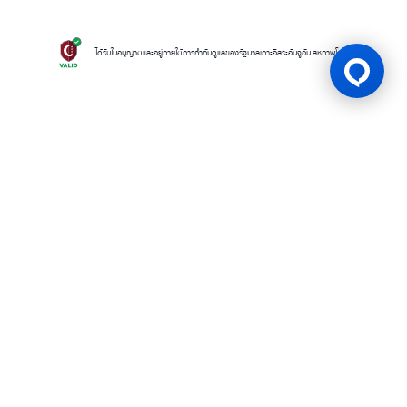
ได้รับใบอนุญาตและอยู่ภายใต้การกำกับดูแลของรัฐบาลเกาะอิสระอันจูอัน สหภาพโคโมโรส
ใบอนุญาตเกม
BK8 ดำเนินการโดยบริษัท Mettlemind Tech Ltd. หมายเลขจดทะเบียน
15779 ที่อยู่จดทะเบียน: ฮัมชาโก, เมืองมูตซามูดู, เกาะอองฌวน , สหภาพคอ
โมโรส BK8ได้รับใบอนุญาตและอยู่ภายใต้การกำกับดูแลโดยรัฐบาลเกาะอองฌ
วน สหภาพคอโมโรส ภายใต้ใบอนุญาตเลขที่ ALSI-202504032-FI2 BK8
ปฏิบัติตามข้อกำหนดและกฎระเบียบทางกฎหมายอย่างเคร่งครัด และได้รับ
อนุญาตให้ดำเนินกิจกรรมการเดิมพันทุกประเภทอย่างถูกต้องตามกฎหมาย