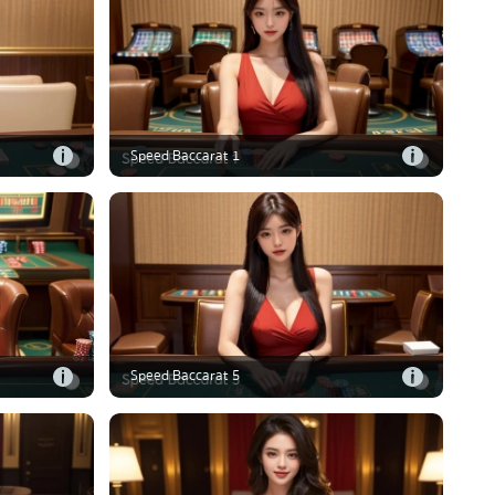
Speed Baccarat 1
Speed Baccarat 5