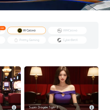
ฮอต
g
W Casino
WMCasino
Pretty Gaming
CyberBetX
Super Dragon Tiger 2