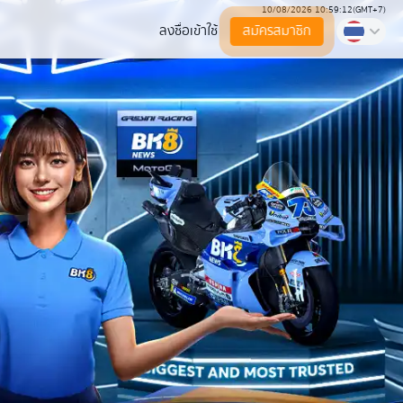
10/08/2026 10:59:14
(
GMT+7
)
ลงชื่อเข้าใช้
สมัครสมาชิก