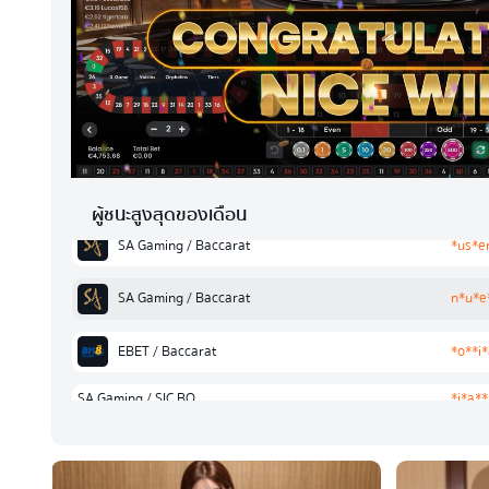
SA Gaming / SIC BO
l*k*i*
SA Gaming / Baccarat
n****
Evolution Gaming / Roulette
*i*i*a
SA Gaming / Baccarat
*us*e
ผู้ชนะสูงสุดของเดือน
SA Gaming / Baccarat
n*u*e
EBET / Baccarat
*o**i
SA Gaming / SIC BO
*i*a**
Dream Gaming E8 /Baccarat
*l*r**
AE Casino / Baccarat
*l*n*
SA Gaming / SIC BO
k*m1*