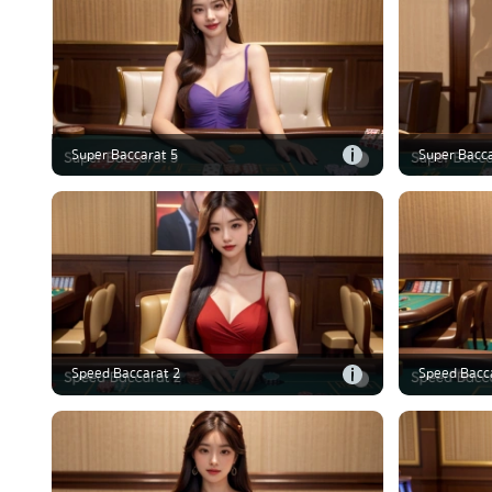
SA Gaming / SIC BO
**e*n
Allbet / Baccarat
a*p*a
SA Gaming / Baccarat
*u*p*e
Super Baccarat 5
Super Bacc
Evolution Gaming / Roulette
c*r*m
Evolution Gaming / Roulette
*i*i*n
SA Gaming / SIC BO
**h*b
SA Gaming / Dragon Tiger
**a**
Speed Baccarat 2
Speed Bacc
Evolution Gaming / Roulette
j**y*
EBET / Baccarat
y*nl*
SA Gaming / SIC BO
**a*s