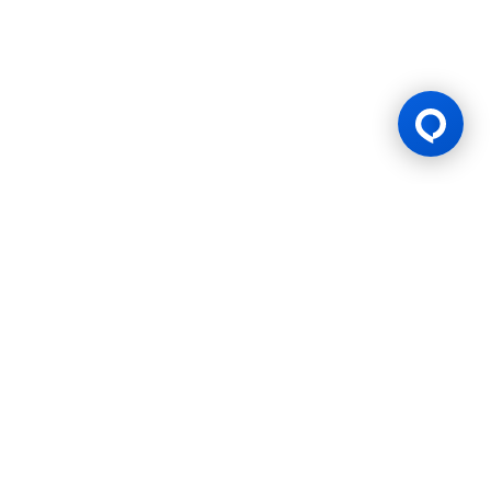
ไทย
ใบรับรอง