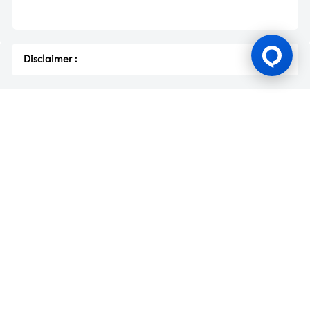
---
---
---
---
---
Disclaimer
:
Lesen Permainan
BK8 diuruskan oleh Mettlemind Tech Ltd., nombor pendaftaran:
15779, dengan alamat berdaftar di Hamchako, Mutsamudu,
Pulau Autonomi Anjouan, Kesatuan Comoros. BK8 berlesen dan
dikawal selia oleh Kerajaan Pulau Autonomi Anjouan, Kesatuan
Comoros dan beroperasi dengan Lesen No.: ALSI-202504032-
FI2. BK8 telah mematuhi semua keperluan peraturan dan