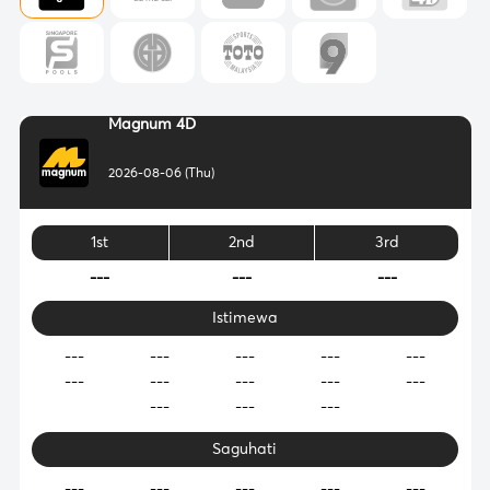
Magnum 4D
2026-08-06 (Thu)
1st
2nd
3rd
---
---
---
Istimewa
---
---
---
---
---
---
---
---
---
---
---
---
---
Saguhati
---
---
---
---
---