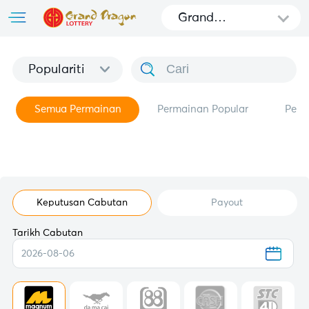
Grand
Dragon
Populariti
Semua Permainan
Permainan Popular
Perm
Keputusan Cabutan
Payout
Tarikh Cabutan
2026-08-06