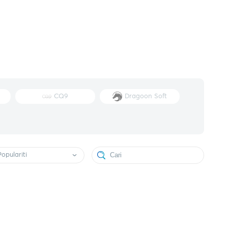
CQ9
Dragoon Soft
Populariti