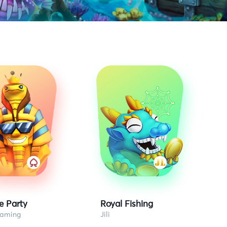
e Party
Royal Fishing
aming
Jili