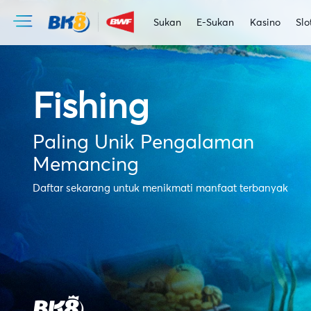
Sukan
E-Sukan
Kasino
Slo
Fishing
Paling Unik Pengalaman
Memancing
Daftar sekarang untuk menikmati manfaat terbanyak