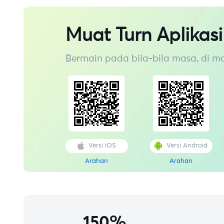
Muat Turn Aplikasi
Bermain pada bila-bila masa, di m
Versi iOS
Versi Android
Arahan
Arahan
150%