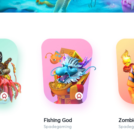
Fishing God
Zombi
Spadegaming
Spadeg