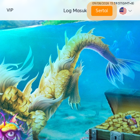
09/08/2026 15:59:58
(
GMT+8
)
VIP
Log Masuk
Sertai