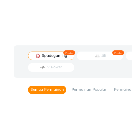
Popular
Popular
Spadegaming
Jili
V-Power
Semua Permainan
Permainan Popular
Permaina