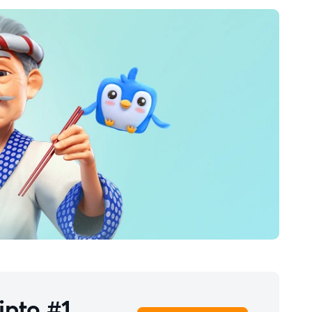
ipto #1