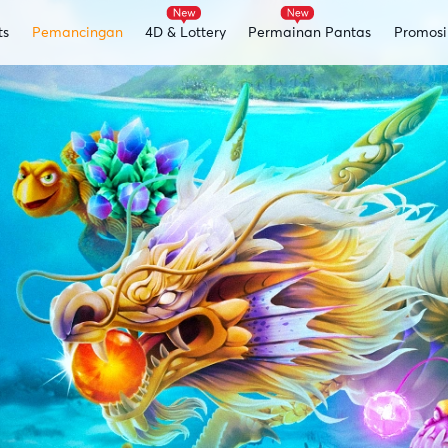
ts
Pemancingan
4D & Lottery
Permainan Pantas
Promosi