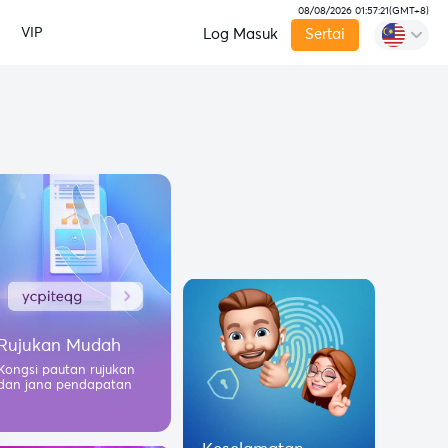
08/08/2026 01:57:21
(
GMT+8
)
VIP
Log Masuk
Sertai
Rujukan Mudah
Kongsi pautan rujukan
dan jana pendapatan