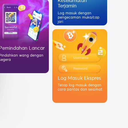
Keselamatan
Terjamin
Log masuk dengan
pengecaman muka/cap
jari
Pemindahan Lancar
Pindahkan wang dengan
segera
Log Masuk Ekspres
Tetap log masuk dengan
cara pantas dan selamat