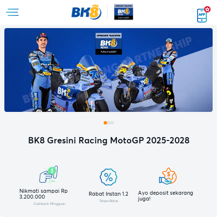
BK8 Gresini Racing MotoGP 2025-2028
Nikmati sampai Rp
Ayo deposit sekarang
Rabat Instan 1.2
3.200.000
juga!
Tanpa Batas
Cashback Mingguan