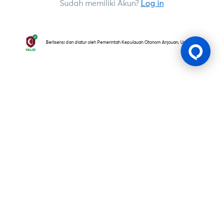
Sudah memiliki Akun?
Log in
Berlisensi dan diatur oleh Pemerintah Kepulauan Otonom Anjouan, Uni Komoro
Lesen Permainan
BK8 dioperasikan oleh Mettlemind Tech Ltd., dengan nomor
registrasi: 15779, dan alamat terdaftar di Hamchako,
Mutsamudu, Pulau Otonom Anjouan, Uni Komoro. BK8
berlisensi dan teregulasi oleh Pemerintah Pulau Otonom