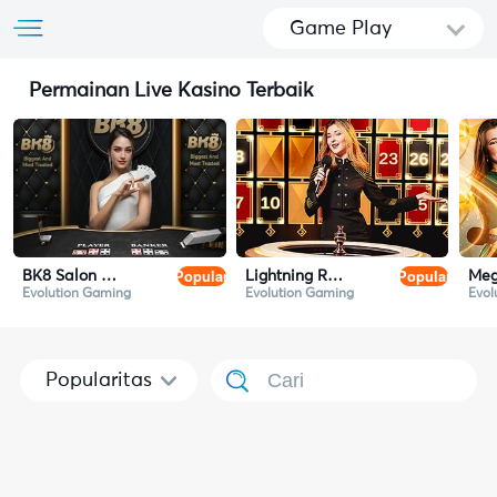
Game Play
Permainan Live Kasino Terbaik
Popular
Popular
BK8 Salon Prive Baccarat
Lightning Roulette
Meg
Evolution Gaming
Evolution Gaming
Evol
Popularitas