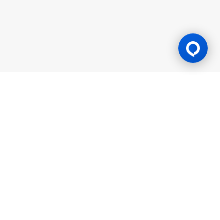
Lesen Permainan
BK8 dioperasikan oleh Mettlemind Tech Ltd., dengan nomor
registrasi: 15779, dan alamat terdaftar di Hamchako,
Mutsamudu, Pulau Otonom Anjouan, Uni Komoro. BK8
berlisensi dan teregulasi oleh Pemerintah Pulau Otonom